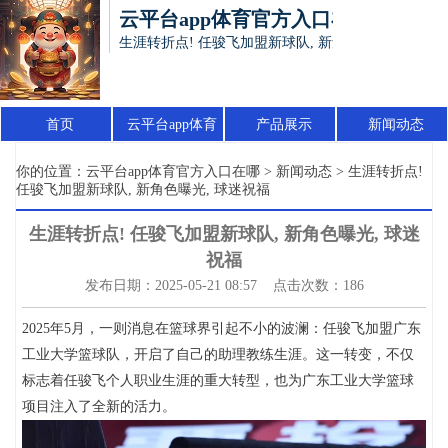
云平台app体育官方入口在哪
生涯转折点! 任骏飞加盟新球队, 新角色曝光, 球迷祝
首页
云平台app体育
产品展示
新闻动态
官方入口在哪介
你的位置：
云平台app体育官方入口在哪
>
新闻动态
> 生涯转折点!
任骏飞加盟新球队, 新角色曝光, 球迷祝福
绍
生涯转折点! 任骏飞加盟新球队, 新角色曝光, 球迷
祝福
发布日期：2025-05-21 08:57 点击次数：186
2025年5月，一则消息在篮球界引起不小的波澜：任骏飞加盟广东
工业大学篮球队，开启了自己的助理教练生涯。这一转变，不仅
标志着任骏飞个人职业生涯的重大转型，也为广东工业大学篮球
项目注入了全新的活力。