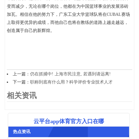
变而减少，无论在哪个岗位，他都在为中国篮球事业的发展添砖
加瓦。相信在他的努力下，广东工业大学篮球队将在CUBAL赛场
上取得更优异的成绩，而他自己也将在教练的道路上越走越远，
创造属于自己的新辉煌。
上一篇：
仍在抓捕中! 上海市民注意, 若遇到请远离!
下一篇：
职称到底有什么用？科学评价专业技术人才
相关资讯
云平台app体育官方入口在哪
热点资讯