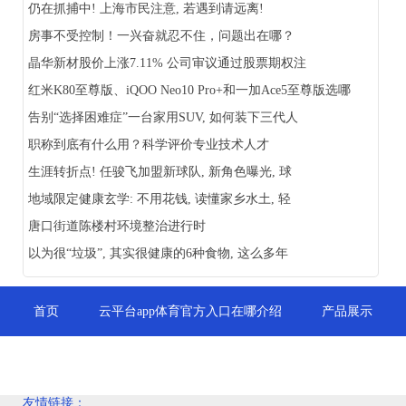
仍在抓捕中! 上海市民注意, 若遇到请远离!
房事不受控制！一兴奋就忍不住，问题出在哪？
晶华新材股价上涨7.11% 公司审议通过股票期权注
红米K80至尊版、iQOO Neo10 Pro+和一加Ace5至尊版选哪
告别“选择困难症”一台家用SUV, 如何装下三代人
职称到底有什么用？科学评价专业技术人才
生涯转折点! 任骏飞加盟新球队, 新角色曝光, 球
地域限定健康玄学: 不用花钱, 读懂家乡水土, 轻
唐口街道陈楼村环境整治进行时
以为很“垃圾”, 其实很健康的6种食物, 这么多年
首页
云平台app体育官方入口在哪介绍
产品展示
新闻动态
友情链接：